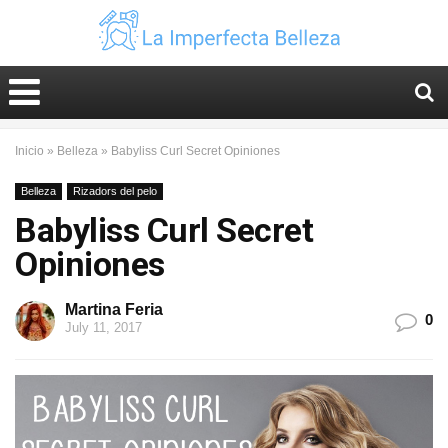
Inicio
»
Belleza
»
Babyliss Curl Secret Opiniones
Belleza
Rizadors del pelo
Babyliss Curl Secret
Opiniones
Martina Feria
0
July 11, 2017