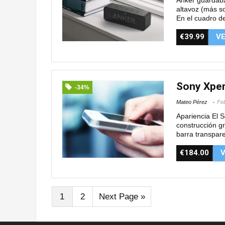
altavoz (más so
En el cuadro de
€39.99
V
Sony Xper
-34%
Mateo Pérez
Feb
Apariencia El 
construcción gr
barra transparen
€184.00
V
1
2
Next Page »