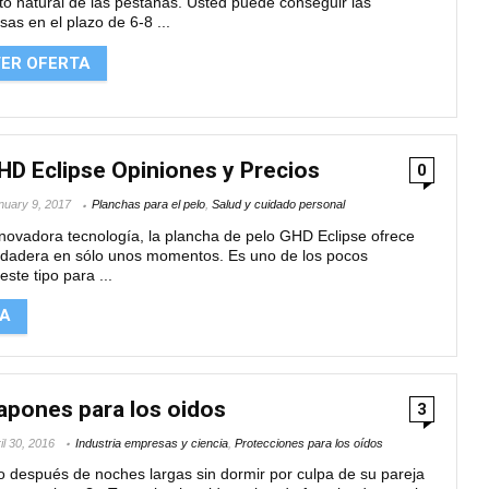
to natural de las pestañas. Usted puede conseguir las
sas en el plazo de 6-8 ...
ER OFERTA
HD Eclipse Opiniones y Precios
0
nuary 9, 2017
Planchas para el pelo
,
Salud y cuidado personal
nnovadora tecnología, la plancha de pelo GHD Eclipse ofrece
dadera en sólo unos momentos. Es uno de los pocos
este tipo para ...
TA
apones para los oidos
3
il 30, 2016
Industria empresas y ciencia
,
Protecciones para los oídos
 después de noches largas sin dormir por culpa de su pareja