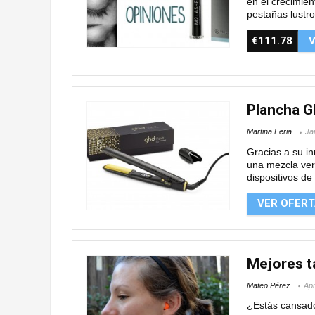
en el crecimien
pestañas lustro
€111.78
V
Plancha G
Martina Feria
Ja
Gracias a su i
una mezcla ver
dispositivos de 
VER OFER
Mejores t
Mateo Pérez
Apr
¿Estás cansado