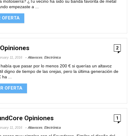
 motosierra? ¿Tu vecino ha sido su banda favorita de metal
ando empezaste a ...
R OFERTA
 Opiniones
2
ruary 11, 2016
Altavoces
,
Electrónica
 había que pasar por lo menos 200 € si querías un altavoz
til digno de tiempo de las orejas, pero la última generación de
 ha ...
ER OFERTA
undCore Opiniones
1
ruary 11, 2016
Altavoces
,
Electrónica
 cosas muy simples con el Soundcore. Similar al diseño del