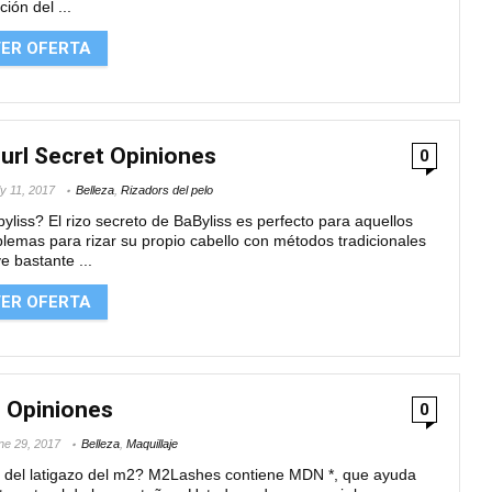
ción del ...
ER OFERTA
Curl Secret Opiniones
0
ly 11, 2017
Belleza
,
Rizadors del pelo
yliss? El rizo secreto de BaByliss es perfecto para aquellos
lemas para rizar su propio cabello con métodos tradicionales
e bastante ...
ER OFERTA
 Opiniones
0
ne 29, 2017
Belleza
,
Maquillaje
 del latigazo del m2? M2Lashes contiene MDN *, que ayuda