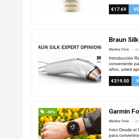
€17.69
V
Braun Sil
Martina Feria
Ju
Introducción Rá
conveniente par
años, usted ape
€319.00
V
Garmin Fo
-48%
Martina Feria
Ju
Intro Desde el
para convertirs