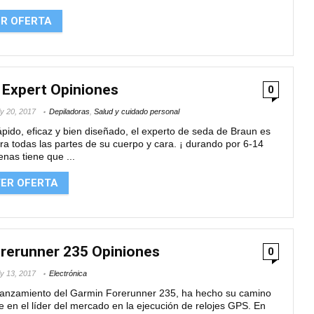
ER OFERTA
k Expert Opiniones
0
ly 20, 2017
Depiladoras
,
Salud y cuidado personal
pido, eficaz y bien diseñado, el experto de seda de Braun es
a todas las partes de su cuerpo y cara. ¡ durando por 6-14
nas tiene que ...
ER OFERTA
rerunner 235 Opiniones
0
ly 13, 2017
Electrónica
 lanzamiento del Garmin Forerunner 235, ha hecho su camino
e en el líder del mercado en la ejecución de relojes GPS. En