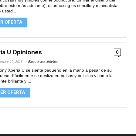
bre esto más adelante), el unboxing es sencillo y minimalista.
 usted ...
ER OFERTA
ia U Opiniones
0
ruary 10, 2016
Electrónica
,
Móviles
Sony Xperia U se siente pequeño en la mano a pesar de su
ueso. Fácilmente se desliza en bolsos y bolsillos y como la
te brillante y ...
ER OFERTA