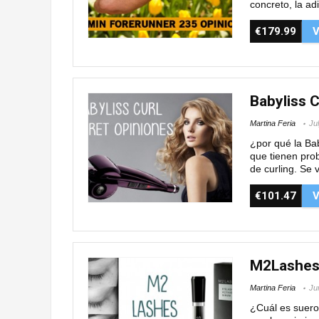
concreto, la adi
€179.99
V
Babyliss 
Martina Feria
Ju
¿por qué la Bab
que tienen prob
de curling. Se v
€101.47
V
M2Lashes
Martina Feria
Ju
¿Cuál es suero