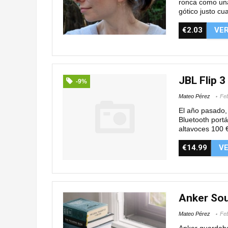
ronca como una
gótico justo cu
€2.03
VE
JBL Flip 3
-9%
Mateo Pérez
Feb
El año pasado,
Bluetooth portá
altavoces 100 €
€14.99
V
Anker So
Mateo Pérez
Feb
Anker guardaba