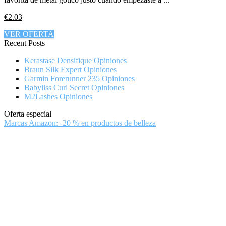
€2.03
VER OFERTA
Recent Posts
Kerastase Densifique Opiniones
Braun Silk Expert Opiniones
Garmin Forerunner 235 Opiniones
Babyliss Curl Secret Opiniones
M2Lashes Opiniones
Oferta especial
Marcas Amazon: -20 % en productos de belleza