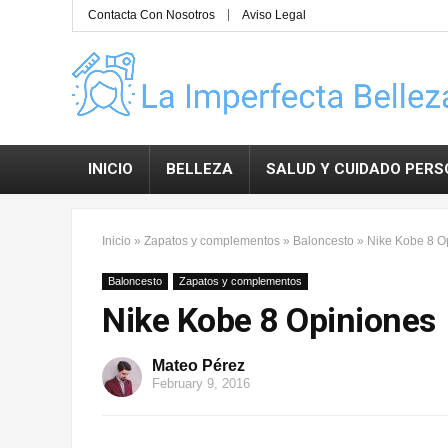
Contacta Con Nosotros
Aviso Legal
INICIO
BELLEZA
SALUD Y CUIDADO PER
Inicio
»
Zapatos y complementos
»
Baloncesto
»
Nike Kobe 8 O
Baloncesto
Zapatos y complementos
Nike Kobe 8 Opiniones
Mateo Pérez
February 9, 2016