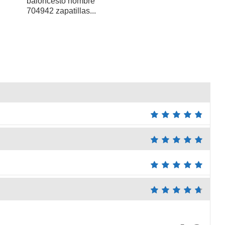
baloncesto hombre
704942 zapatillas...